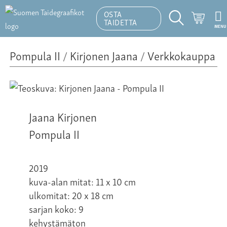
OSTA
Ostosk
TAIDETTA
MENU
Hakutoiminto
Pompula II
/
Kirjonen Jaana
/
Verkkokauppa
Jaana Kirjonen
Pompula II
2019
kuva-alan mitat: 11 x 10 cm
ulkomitat: 20 x 18 cm
sarjan koko: 9
kehystämäton