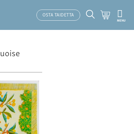
Ostoskori
OSTA TAIDETTA
MENU
Hakutoiminto
quoise