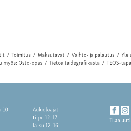
tit
/
Toimitus
/
Maksutavat
/
Vaihto- ja palautus
/
Ylei
tu myös:
Osto-opas
/
Tietoa taidegrafiikasta
/
TEOS-tap
u 10
Aukioloajat
ti-pe 12–17
Tilaa uuti
la-su 12–16