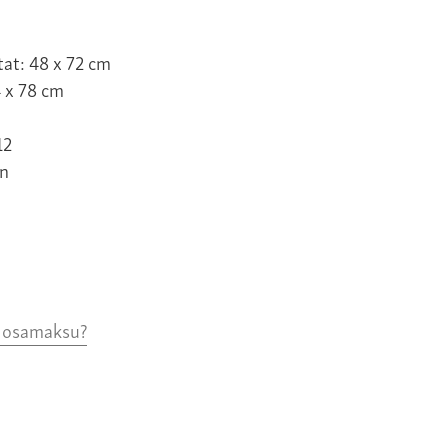
tat: 48 x 72 cm
4 x 78 cm
12
n
o osamaksu?