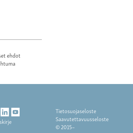
set ehdot
ahtuma
Tietosuojaseloste
Saavutettavuusseloste
skirje
© 2015–