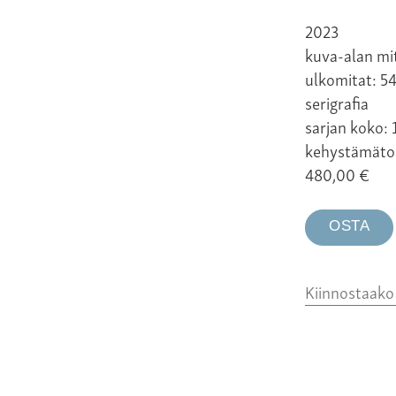
2023
kuva-alan mi
ulkomitat: 5
serigrafia
sarjan koko: 
kehystämäto
480,00
€
OSTA
Kiinnostaak