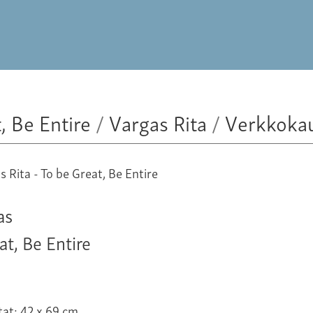
, Be Entire
/
Vargas Rita
/
Verkkoka
as
at, Be Entire
tat: 42 x 69 cm