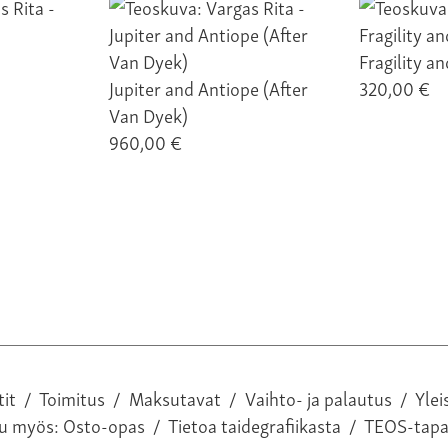
Fragility a
Jupiter and Antiope (After
320,00 €
Van Dyek)
960,00 €
tit
/
Toimitus
/
Maksutavat
/
Vaihto- ja palautus
/
Ylei
tu myös:
Osto-opas
/
Tietoa taidegrafiikasta
/
TEOS-tap