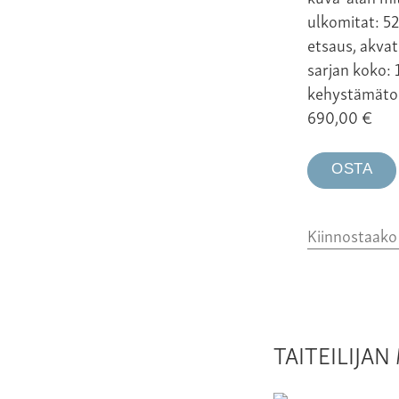
ulkomitat: 52
etsaus, akvat
sarjan koko: 
kehystämäto
690,00
€
OSTA
Kiinnostaak
TAITEILIJA