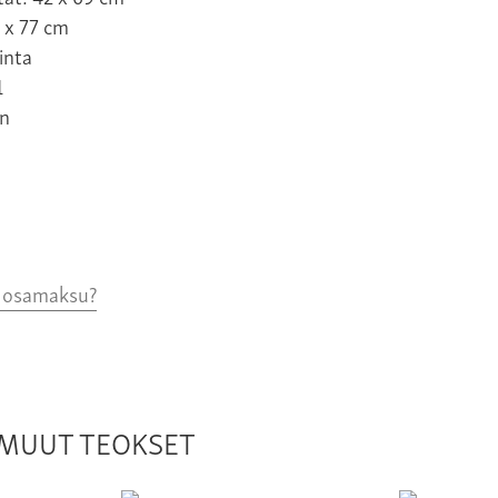
 x 77 cm
inta
1
n
o osamaksu?
N MUUT TEOKSET