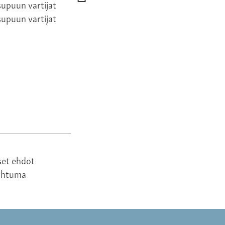
310,00 €
260,
upuun vartijat
set ehdot
ahtuma