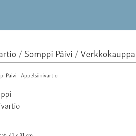
artio
/
Somppi Päivi
/
Verkkokauppa
mppi
ivartio
at: 41 x 31 cm