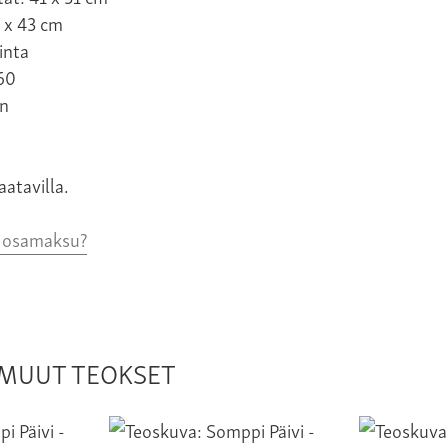
 x 43 cm
inta
 60
n
aatavilla.
o osamaksu?
N MUUT TEOKSET