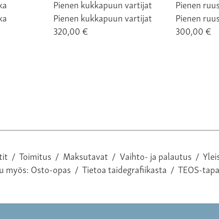
ka
Pienen kukkapuun vartijat
Pienen ruus
320,00 €
300,00 €
tit
/
Toimitus
/
Maksutavat
/
Vaihto- ja palautus
/
Ylei
tu myös:
Osto-opas
/
Tietoa taidegrafiikasta
/
TEOS-tap