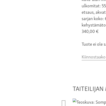
ulkomitat: 55
etsaus, akvat
sarjan koko:
kehystämäto
340,00
€
Tuote ei ole s
Kiinnostaak
TAITEILIJA