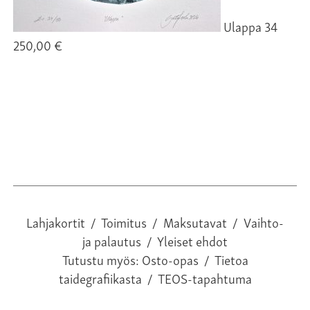
Ulappa 34
250,00 €
25
Lahjakortit
/
Toimitus
/
Maksutavat
/
Vaihto-
ja palautus
/
Yleiset ehdot
Tutustu myös:
Osto-opas
/
Tietoa
taidegrafiikasta
/
TEOS-tapahtuma