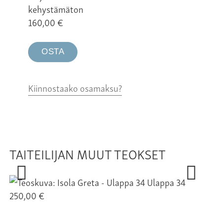
kehystämäton
160,00
€
OSTA
Kiinnostaako osamaksu?
TAITEILIJAN MUUT TEOKSET
Ulappa 34
250,00 €
25