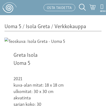
Ostosk
OSTA TAIDETTA
MENU
Hakutoiminto
Uoma 5
/
Isola Greta
/
Verkkokauppa
Greta Isola
Uoma 5
2021
kuva-alan mitat: 18 x 18 cm
ulkomitat: 30 x 30 cm
akvatinta
sarjan koko: 30