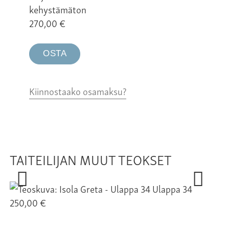
kehystämäton
270,00
€
OSTA
Kiinnostaako osamaksu?
TAITEILIJAN MUUT TEOKSET
Ulappa 34
250,00 €
25