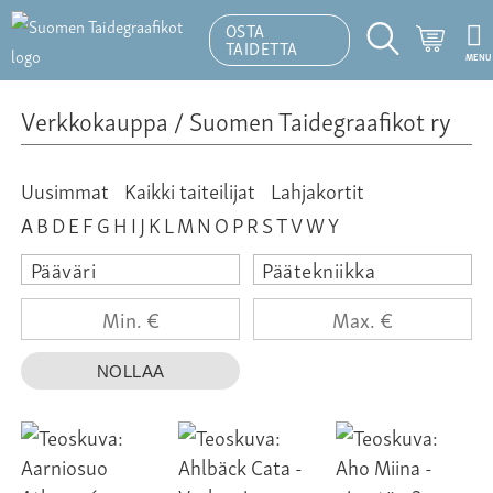
OSTA
Ostosk
TAIDETTA
MENU
Hakutoiminto
Verkkokauppa
/
Suomen Taidegraafikot ry
Uusimmat
Kaikki taiteilijat
Lahjakortit
A
B
D
E
F
G
H
I
J
K
L
M
N
O
P
R
S
T
V
W
Y
Pääväri
Päätekniikka
Min.
Max.
€
€
NOLLAA