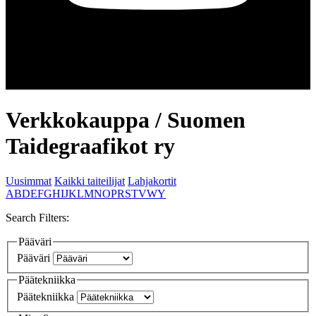
Verkkokauppa
/
Suomen
Taidegraafikot ry
Uusimmat
Kaikki taiteilijat
Lahjakortit
A
B
D
E
F
G
H
I
J
K
L
M
N
O
P
R
S
T
V
W
Y
Search Filters:
Pääväri
Pääväri
Päätekniikka
Päätekniikka