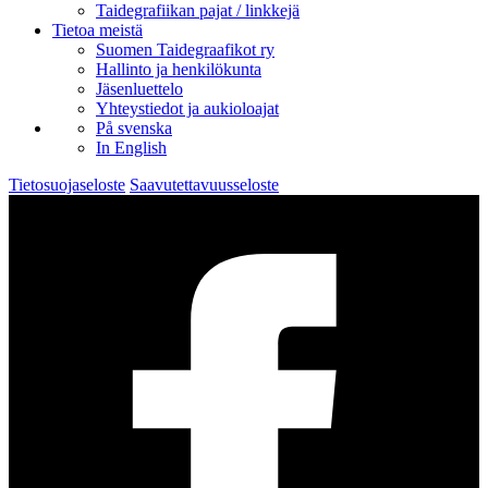
Taidegrafiikan pajat / linkkejä
Tietoa meistä
Suomen Taidegraafikot ry
Hallinto ja henkilökunta
Jäsenluettelo
Yhteystiedot ja aukioloajat
På svenska
In English
Tietosuojaseloste
Saavutettavuusseloste