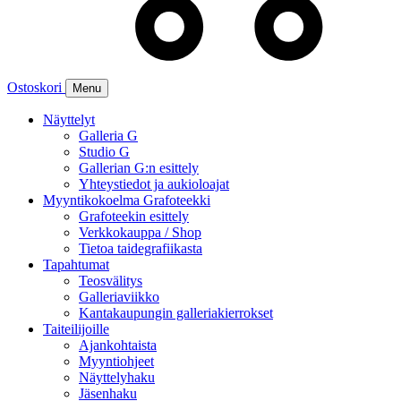
Ostoskori
Menu
Näyttelyt
Galleria G
Studio G
Gallerian G:n esittely
Yhteystiedot ja aukioloajat
Myyntikokoelma Grafoteekki
Grafoteekin esittely
Verkkokauppa / Shop
Tietoa taidegrafiikasta
Tapahtumat
Teosvälitys
Galleriaviikko
Kantakaupungin galleriakierrokset
Taiteilijoille
Ajankohtaista
Myyntiohjeet
Näyttelyhaku
Jäsenhaku