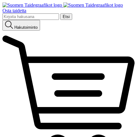
Osta taidetta
Etsi:
Hakutoiminto