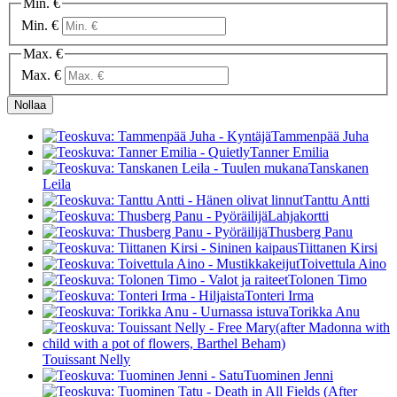
Min. €
Min. €
Max. €
Max. €
Nollaa
Tammenpää Juha
Tanner Emilia
Tanskanen
Leila
Tanttu Antti
Lahjakortti
Thusberg Panu
Tiittanen Kirsi
Toivettula Aino
Tolonen Timo
Tonteri Irma
Torikka Anu
Touissant Nelly
Tuominen Jenni