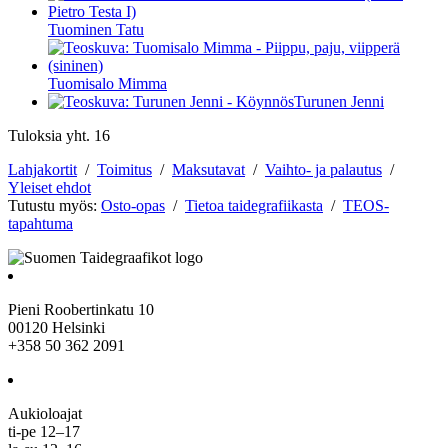
Tuominen Tatu
Tuomisalo Mimma
Turunen Jenni
Tuloksia yht. 16
Lahjakortit
/
Toimitus
/
Maksutavat
/
Vaihto- ja palautus
/
Yleiset ehdot
Tutustu myös:
Osto-opas
/
Tietoa taidegrafiikasta
/
TEOS-
tapahtuma
Pieni Roobertinkatu 10
00120 Helsinki
+358 50 362 2091
Aukioloajat
ti-pe 12–17