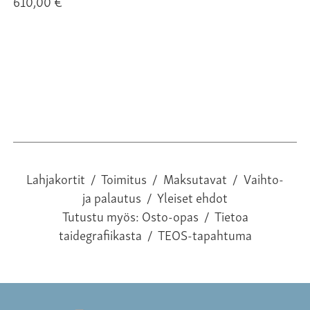
610,00 €
28
Lahjakortit
/
Toimitus
/
Maksutavat
/
Vaihto-
ja palautus
/
Yleiset ehdot
Tutustu myös:
Osto-opas
/
Tietoa
taidegrafiikasta
/
TEOS-tapahtuma