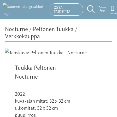
OSTA
Ostosk
TAIDETTA
MENU
Hakutoiminto
Nocturne
/
Peltonen Tuukka
/
Verkkokauppa
Tuukka Peltonen
Nocturne
2022
kuva-alan mitat: 32 x 32 cm
ulkomitat: 32 x 32 cm
puupiirros