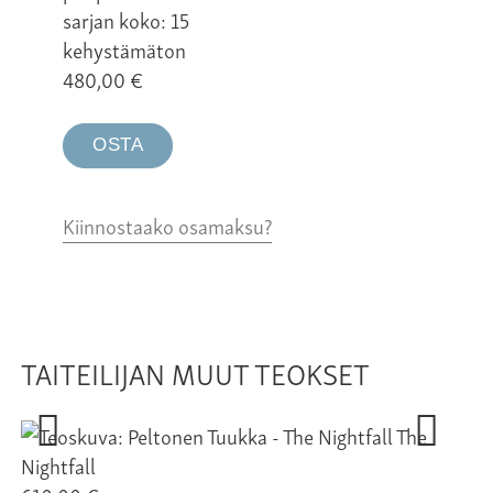
sarjan koko: 15
kehystämäton
480,00
€
OSTA
Kiinnostaako osamaksu?
TAITEILIJAN MUUT TEOKSET
The
Nightfall
Ev