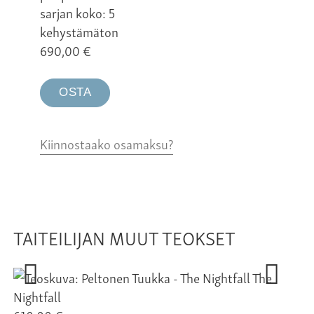
sarjan koko: 5
kehystämäton
690,00
€
OSTA
Kiinnostaako osamaksu?
TAITEILIJAN MUUT TEOKSET
The
Nightfall
Ev