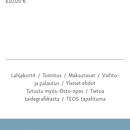
610,00 €
28
Lahjakortit
/
Toimitus
/
Maksutavat
/
Vaihto-
ja palautus
/
Yleiset ehdot
Tutustu myös:
Osto-opas
/
Tietoa
taidegrafiikasta
/
TEOS-tapahtuma