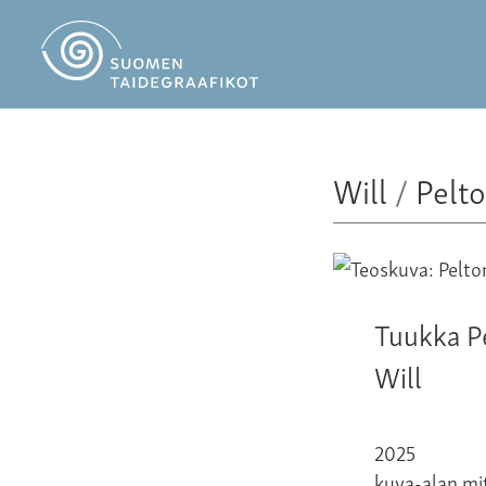
Will
/
Pelt
Tuukka P
Will
2025
kuva-alan mit