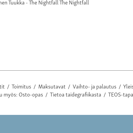
The Nightfall
tit
/
Toimitus
/
Maksutavat
/
Vaihto- ja palautus
/
Ylei
tu myös:
Osto-opas
/
Tietoa taidegrafiikasta
/
TEOS-tap