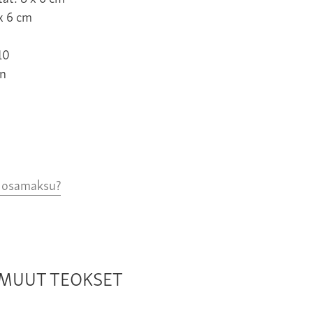
x 6 cm
10
n
o osamaksu?
N MUUT TEOKSET