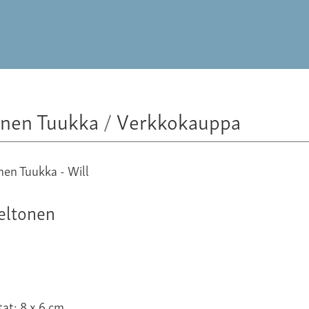
onen Tuukka
/
Verkkokauppa
eltonen
at: 8 x 6 cm