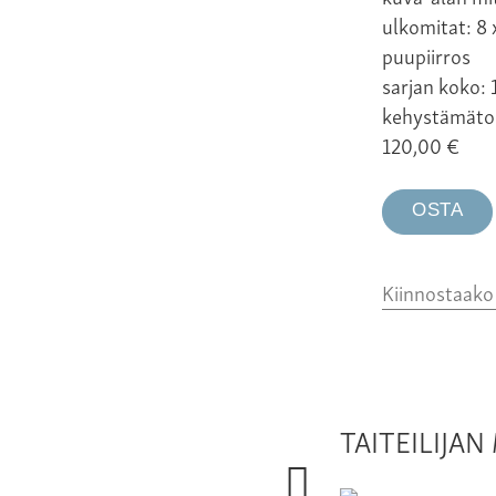
ulkomitat: 8 
puupiirros
sarjan koko: 
kehystämäto
120,00
€
OSTA
Kiinnostaak
TAITEILIJA