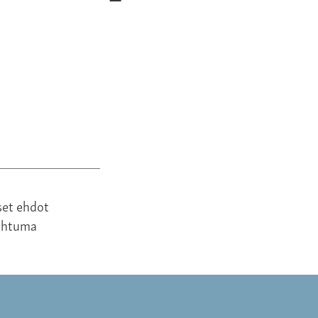
280,00 €
set ehdot
ahtuma